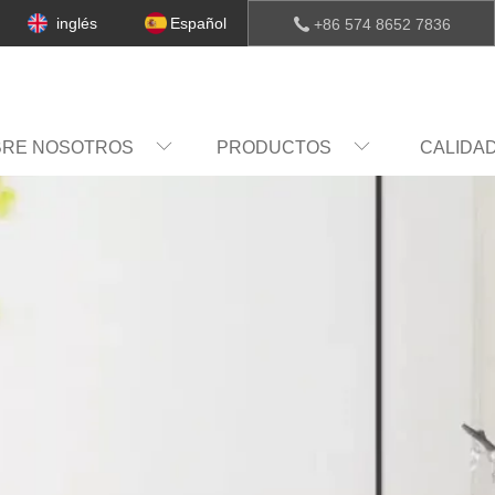
inglés
Español
+86 574 8652 7836
BRE NOSOTROS
PRODUCTOS
CALIDA
COMPAÑÍA
CULTURA
HABIL