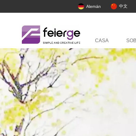
中文
Alemán
CASA
SO
PERFIL DE LA 