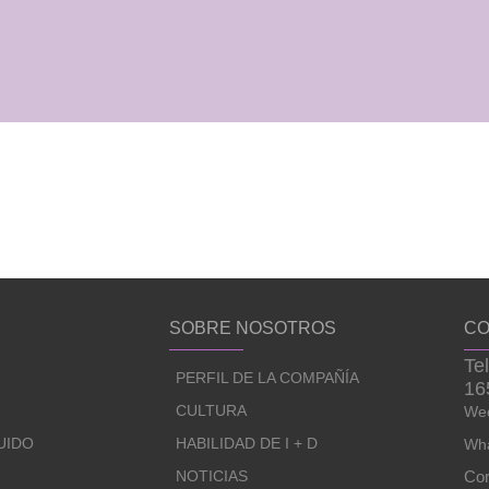
SOBRE NOSOTROS
CO
Te
PERFIL DE LA COMPAÑÍA
16
CULTURA
Wec
UIDO
HABILIDAD DE I + D
Wha
NOTICIAS
Cor