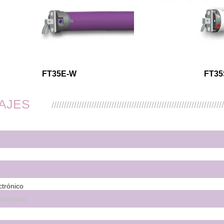
FT35E-W
FT35
AJES
////////////////////////////////////////////////////////////////////
ctrónico