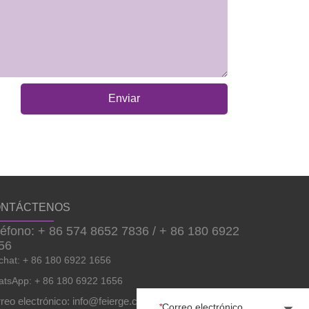
Enviar
NTÁCTENOS
léfono: + 86 574 8652 7836 / + 86 180 6922
56
hat: + 86 180 6922 1656
tsApp: + 86 180 6922 1656
reo electrónico: info@feierge.com
*
Correo electrónico