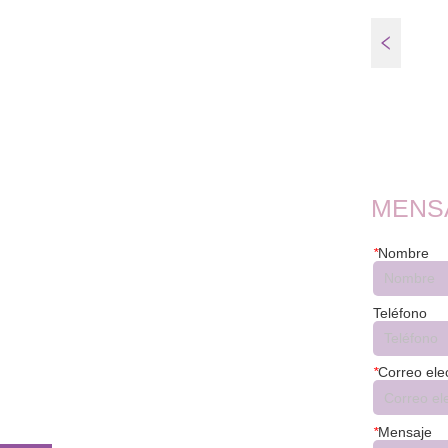
FT45EQ
MENS
*
Nombre
Teléfono
*
Correo ele
*
Mensaje