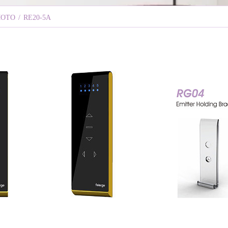
MOTO
/
RE20-5A