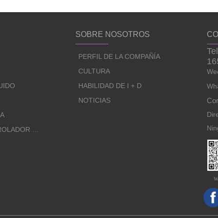
SOBRE NOSOTROS
CO
Te
PERFIL DE LA COMPAÑÍA
16
CULTURA
Wec
UIDO
HABILIDAD DE I + D
Wha
NOTICIAS
Cor
Dir
NA
Nin
SISTEMA DE CONTROLADOR REMOTO
w