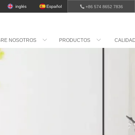
inglés
Español
+86 574 8652 7836
BRE NOSOTROS
PRODUCTOS
CALIDA
COMPAÑÍA
CULTURA
HABIL