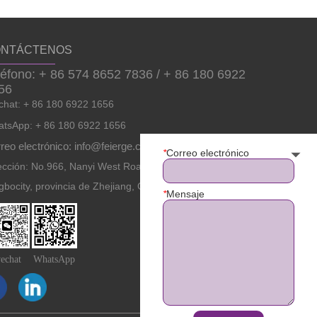
NTÁCTENOS
léfono: + 86 574 8652 7836 / + 86 180 6922
56
hat: + 86 180 6922 1656
tsApp: + 86 180 6922 1656
reo electrónico: info@feierge.com
*
Correo electrónico
ección: No.966, Nanyi West Road, distrito de Zhenhai
gbocity, provincia de Zhejiang, China.
*
Mensaje
echat
WhatsApp