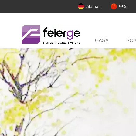
中文
Alemán
CASA
SO
PERFIL DE LA 