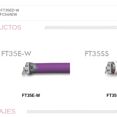
:
FT35ED-W
FC54AEW
UCTOS
///////////////////////////////////////////////////////
FT35E-W
FT35
AJES
////////////////////////////////////////////////////////////////////