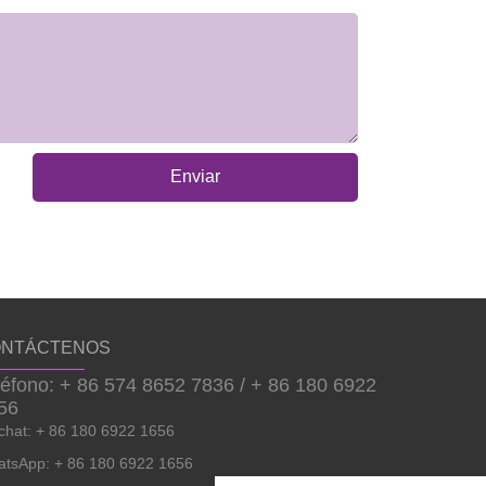
Enviar
NTÁCTENOS
léfono: + 86 574 8652 7836 / + 86 180 6922
56
hat: + 86 180 6922 1656
tsApp: + 86 180 6922 1656