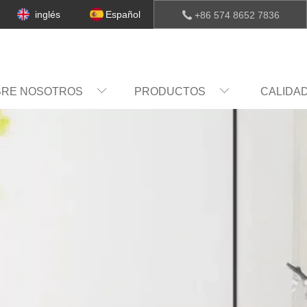
inglés
Español
+86 574 8652 7836
BRE NOSOTROS
PRODUCTOS
CALIDA
COMPAÑÍA
CULTURA
HABIL