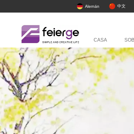
中文
Alemán
CASA
SO
PERFIL DE LA 