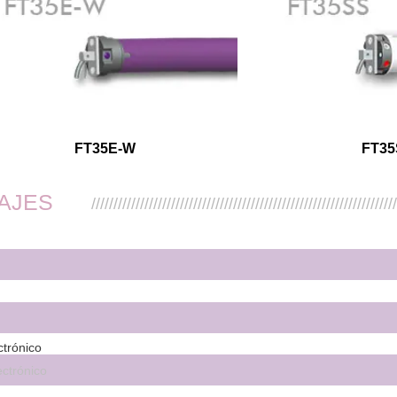
FT35E-W
FT35
AJES
////////////////////////////////////////////////////////////////////
ctrónico