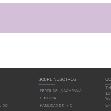
SOBRE NOSOTROS
CO
Te
PERFIL DE LA COMPAÑÍA
16
CULTURA
Wec
UIDO
HABILIDAD DE I + D
Wha