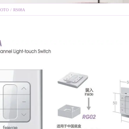
MOTO
/
RS08A