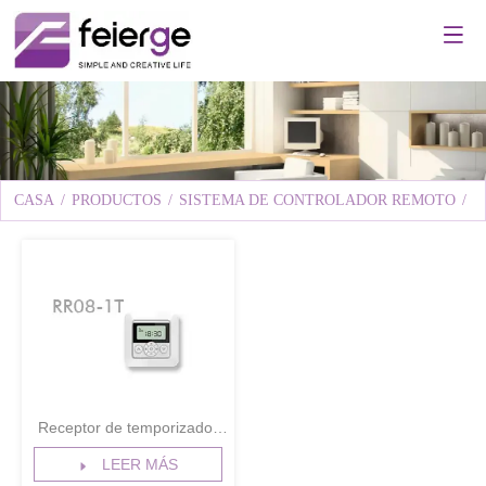
CASA
/
PRODUCTOS
/
SISTEMA DE CONTROLADOR REMOTO
/
R
Receptor de temporizador
montado en la pared de un
LEER MÁS
solo canal RR08-1T